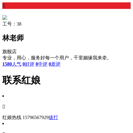

工号：38
林老师
旗舰店
专业，用心，服务好每一个用户，千里姻缘我来牵。
1580
人气
0
好评
0
中评
0
差评
联系红娘

红娘热线
15796567929
拔打