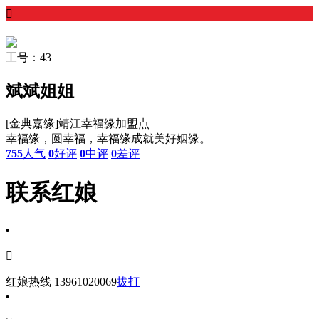

工号：43
斌斌姐姐
[金典嘉缘]靖江幸福缘加盟点
幸福缘，圆幸福，幸福缘成就美好姻缘。
755
人气
0
好评
0
中评
0
差评
联系红娘

红娘热线
13961020069
拔打