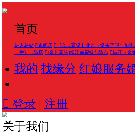
首页
进入总站

旗舰店

【金典嘉缘】北京（缘来了吗）加盟
一生》加盟店

[金典嘉缘]靖江幸福缘加盟点

椒江（金
我的
找缘分
红娘服务

登录
|
注册
关于我们