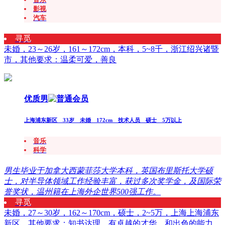
影视
汽车
寻觅
未婚，23～26岁，161～172cm，本科，5~8千，浙江绍兴诸暨
市，其他要求：温柔可爱，善良
优质男
上海浦东新区 33岁 未婚 172cm 技术人员 硕士 5万以上
音乐
科学
男生毕业于加拿大西蒙菲莎大学本科，英国布里斯托大学硕
士，对半导体领域工作经验丰富，获过多次奖学金，及国际荣
誉奖状，温州籍在上海外企世界500强工作。
寻觅
未婚，27～30岁，162～170cm，硕士，2~5万，上海上海浦东
新区，其他要求：知书达理，有卓越的才华，和出色的能力。