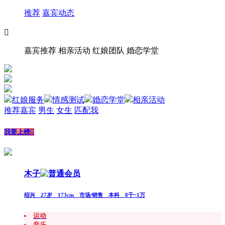
推荐
嘉宾动态

嘉宾推荐
相亲活动
红娘团队
婚恋学堂
红娘服务
情感测试
婚恋学堂
相亲活动
推荐嘉宾
男生
女生
匹配我
我要上榜

木子
绍兴 27岁 173cm 市场/销售 本科 8千~1万
运动
音乐