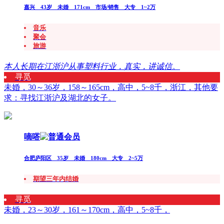
嘉兴 43岁 未婚 171cm 市场/销售 大专 1~2万
音乐
聚会
旅游
本人长期在江浙沪从事塑料行业，真实，讲诚信。
寻觅
未婚，30～36岁，158～165cm，高中，5~8千，浙江，其他要
求：寻找江浙沪及湖北的女子。
嘀嗒
合肥庐阳区 35岁 未婚 180cm 大专 2~5万
期望三年内结婚
寻觅
未婚，23～30岁，161～170cm，高中，5~8千，