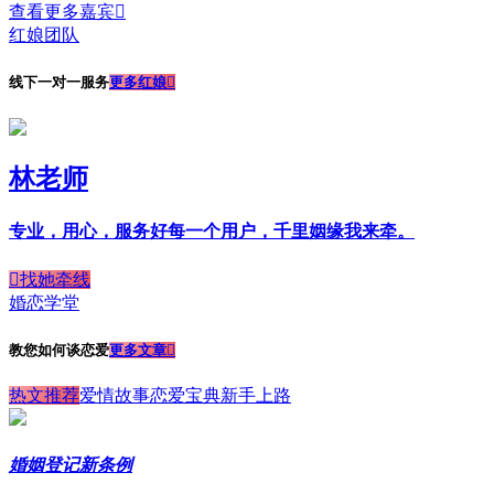
查看更多嘉宾

红娘团队
线下一对一服务
更多红娘

林老师
专业，用心，服务好每一个用户，千里姻缘我来牵。

找她牵线
婚恋学堂
教您如何谈恋爱
更多文章

热文推荐
爱情故事
恋爱宝典
新手上路
婚姻登记新条例