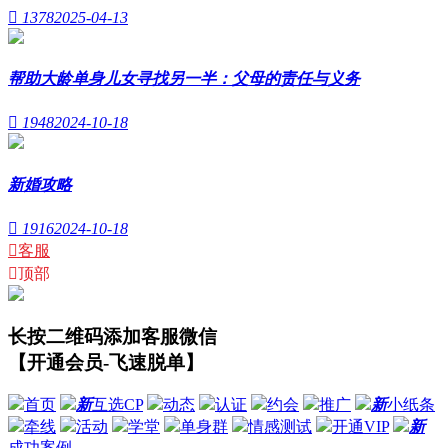

1378
2025-04-13
帮助大龄单身儿女寻找另一半：父母的责任与义务

1948
2024-10-18
新婚攻略

1916
2024-10-18

客服

顶部
长按二维码添加客服微信
【开通会员-飞速脱单】
首页
新
互选CP
动态
认证
约会
推广
新
小纸条
牵线
活动
学堂
单身群
情感测试
开通VIP
新
成功案例