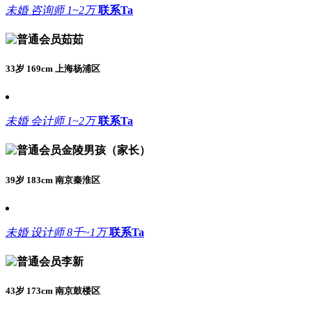
未婚
咨询师
1~2万
联系Ta
茹茹
33岁 169cm 上海杨浦区
未婚
会计师
1~2万
联系Ta
金陵男孩（家长）
39岁 183cm 南京秦淮区
未婚
设计师
8千~1万
联系Ta
李新
43岁 173cm 南京鼓楼区