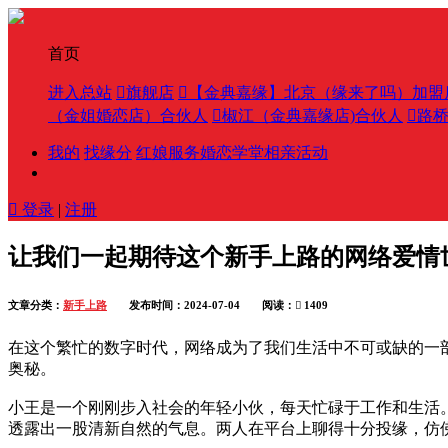
首页
进入总站

旗舰店

【金典嘉缘】北京（缘来了吗）加盟
（金姐婚恋店）合伙人

椒江（金典嘉缘店)合伙人

路
我的
找缘分
红娘服务
婚恋学堂
相亲活动

登录
|
注册
让我们一起期待这个新手上路的网络爱情
文章分类：
新手上路
发布时间：2024-07-04 阅读：

1409
在这个繁忙的数字时代，网络成为了我们生活中不可或缺的一
奥秘。
小王是一个刚刚步入社会的年轻小伙，每天忙碌于工作和生活
透露出一股清新自然的气息。两人在平台上聊得十分投缘，仿