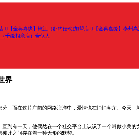
店

【金典嘉缘】椒江（赴约婚恋)加盟店

【金典嘉缘】泰州高
桥（千缘相亲店）合伙人
世界
部分。而在这片广阔的网络海洋中，爱情也在悄悄萌芽。今天，
。直到有一天，他偶然在一个社交平台上认识了一个叫做小美的
佛彼此之间存在着一种无形的默契。