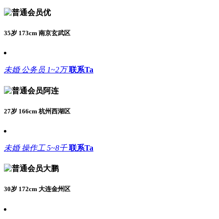
优
35岁 173cm 南京玄武区
未婚
公务员
1~2万
联系Ta
阿连
27岁 166cm 杭州西湖区
未婚
操作工
5~8千
联系Ta
大鹏
30岁 172cm 大连金州区