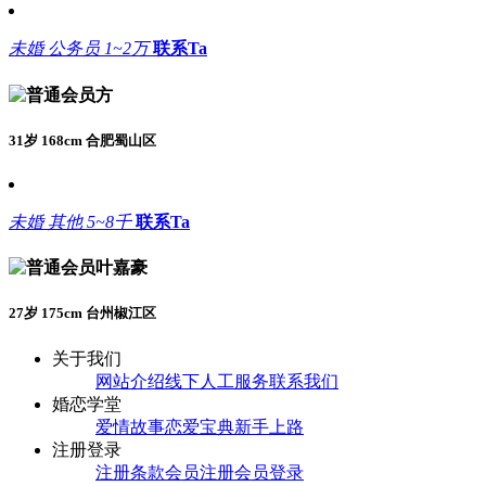
未婚
公务员
1~2万
联系Ta
方
31岁 168cm 合肥蜀山区
未婚
其他
5~8千
联系Ta
叶嘉豪
27岁 175cm 台州椒江区
关于我们
网站介绍
线下人工服务
联系我们
婚恋学堂
爱情故事
恋爱宝典
新手上路
注册登录
注册条款
会员注册
会员登录