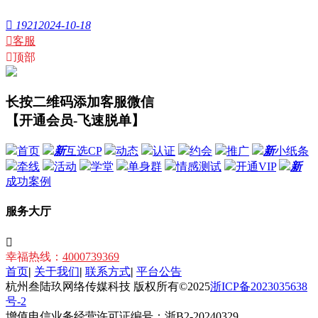

1921
2024-10-18

客服

顶部
长按二维码添加客服微信
【开通会员-飞速脱单】
首页
新
互选CP
动态
认证
约会
推广
新
小纸条
牵线
活动
学堂
单身群
情感测试
开通VIP
新
成功案例
服务大厅

幸福热线：
4000739369
首页
|
关于我们
|
联系方式
|
平台公告
杭州叁陆玖网络传媒科技 版权所有©2025
浙ICP备2023035638
号-2
增值电信业务经营许可证编号：浙B2-20240329