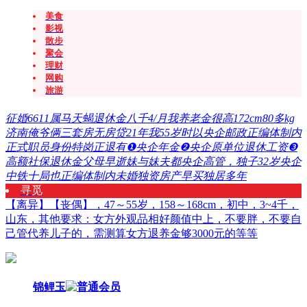
美食
影视
散步
聚会
理财
网购
旅游
征婚6611属马天蝎退休金八千4/月我养老金很高172cm80多kg
济南俺爷俩三套房无房贷21年我55岁时以央企邮政正编体制内
正式职员身份特岗正退有❶央企年金❷央企原单位退休工资❸
高额社保退休金父母早逝妹与妹夫都央企高管，独子32岁央企
中铁十局也正编体制内未婚独资房产早买独居多年
寻觅
【离异】【丧偶】，47～55岁，158～168cm，初中，3~4千，
山东，其他要求：女方外观品相好颜值中上，不要胖，不要自
己管代养儿子的，需测算女方退养金够3000元的等等
锦鲤玉