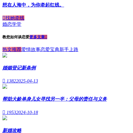
想在人海中，为你牵起红线。

找她牵线
婚恋学堂
教您如何谈恋爱
更多文章

热文推荐
爱情故事
恋爱宝典
新手上路
婚姻登记新条例

1382
2025-04-13
帮助大龄单身儿女寻找另一半：父母的责任与义务

1953
2024-10-18
新婚攻略