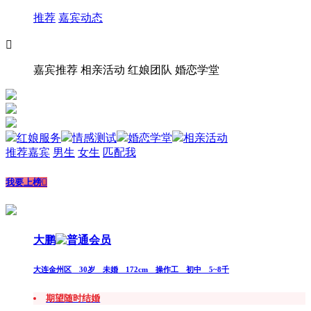
推荐
嘉宾动态

嘉宾推荐
相亲活动
红娘团队
婚恋学堂
红娘服务
情感测试
婚恋学堂
相亲活动
推荐嘉宾
男生
女生
匹配我
我要上榜

大鹏
大连金州区 30岁 未婚 172cm 操作工 初中 5~8千
期望随时结婚