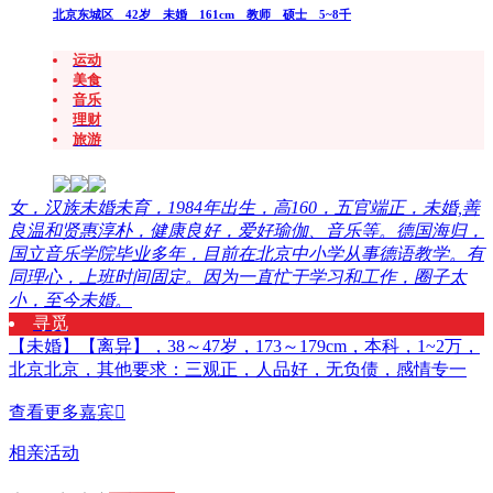
北京东城区 42岁 未婚 161cm 教师 硕士 5~8千
运动
美食
音乐
理财
旅游
女，汉族未婚未育，1984年出生，高160，五官端正，未婚,善
良温和贤惠淳朴，健康良好，爱好瑜伽、音乐等。德国海归，
国立音乐学院毕业多年，目前在北京中小学从事德语教学。有
同理心，上班时间固定。因为一直忙于学习和工作，圈子太
小，至今未婚。
寻觅
【未婚】【离异】，38～47岁，173～179cm，本科，1~2万，
北京北京，其他要求：三观正，人品好，无负债，感情专一
查看更多嘉宾

相亲活动